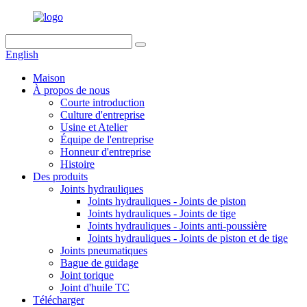
English
Maison
À propos de nous
Courte introduction
Culture d'entreprise
Usine et Atelier
Équipe de l'entreprise
Honneur d'entreprise
Histoire
Des produits
Joints hydrauliques
Joints hydrauliques - Joints de piston
Joints hydrauliques - Joints de tige
Joints hydrauliques - Joints anti-poussière
Joints hydrauliques - Joints de piston et de tige
Joints pneumatiques
Bague de guidage
Joint torique
Joint d'huile TC
Télécharger