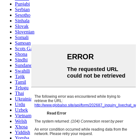
Punjabi
Serbian
Sesotho
Sinhala
Slovak
Slovenian
Somali
Samoan
Scots Gaelic
Shona
Sindhi
Sundanese
Swahili
Tajik
Tamil
Telugu
Thai
Ukrainian
Urdu
Uzbek
Vietnamese
Welsh
Xhosa
Yiddish
Yoruba