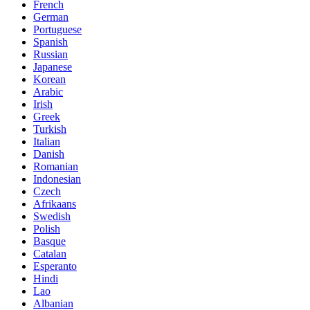
French
German
Portuguese
Spanish
Russian
Japanese
Korean
Arabic
Irish
Greek
Turkish
Italian
Danish
Romanian
Indonesian
Czech
Afrikaans
Swedish
Polish
Basque
Catalan
Esperanto
Hindi
Lao
Albanian